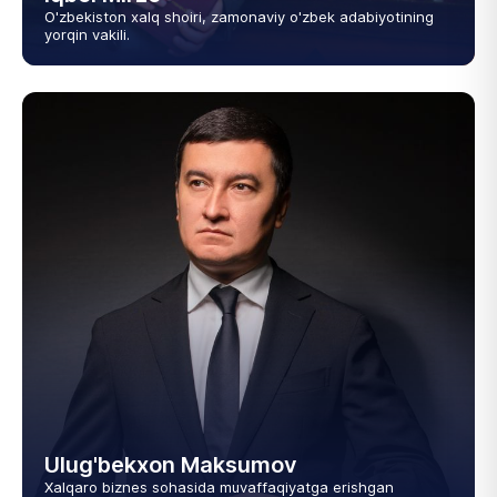
O'zbekiston xalq shoiri, zamonaviy o'zbek adabiyotining
yorqin vakili.
Ulug'bekxon Maksumov
Xalqaro biznes sohasida muvaffaqiyatga erishgan