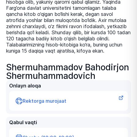
hisobga olib, yakuniy qarorni qabul qilamiz. Yaqinda
Farg’ona davlat universitetini tamomlagan talaba
qancha kitob о‘qigan bо‘lishi kerak, degan savol
atrofida yoshlar bilan muloqotda bо‘ldik. Axir mutolaa
zehnni charxlaydi, о‘z fikrini ravon ifodalash, yetkazib
berishda qо‘l keladi. Shunday qilib, bir kursda 100 tadan
120 tagacha badiiy kitob о‘qish belgilab olindi.
Talabalarimizning hisob-kitobiga kо‘ra, buning uchun
kuniga 15 daqiqa vaqt ajratilsa, kifoya ekan.
Shermuhammadov Bahodirjon
Shermuhammadovich
Onlayn aloqa
Rektorga murojaat
Qabul vaqti