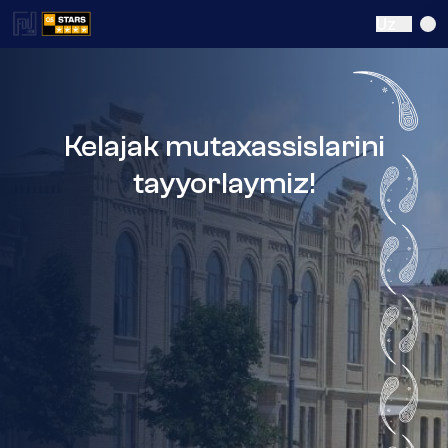
Uz
Kelajak mutaxassislarini
tayyorlaymiz!