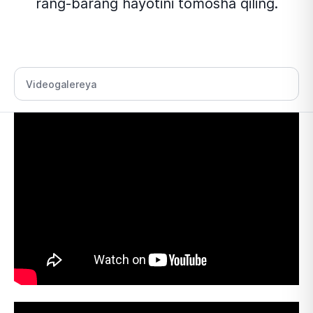
rang-barang hayotini tomosha qiling.
Bo‘lim tanlang