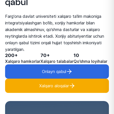
qabul
Farg‘ona davlat universiteti xalqaro ta’lim makoniga
integratsiyalashgan bo‘lib, xorijiy hamkorlar bilan
akademik almashinuv, qo‘shma dasturlar va xalqaro
reytinglarda ishtirok etadi. Xorijiy abituriyentlar uchun
onlayn qabul tizimi orqali hujjat topshirish imkoniyati
yaratilgan.
200+
70+
10
Xalqaro hamkorlar
Xalqaro talabalar
Qo’shma loyihalar
Onlayn qabul
Xalqaro aloqalar