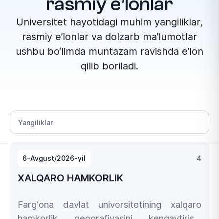
rasmiy e’lonlar
Universitet hayotidagi muhim yangiliklar,
rasmiy e’lonlar va dolzarb ma’lumotlar
ushbu bo‘limda muntazam ravishda e’lon
qilib boriladi.
Bo‘lim tanlang
6-Avgust/2026-yil
4
XALQARO HAMKORLIK
Farg‘ona davlat universitetining xalqaro
hamkorlik geografiyasini kengaytirish,