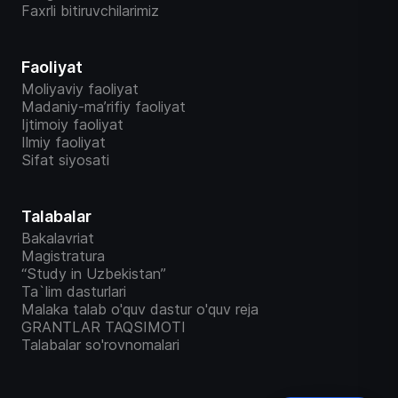
Faxrli bitiruvchilarimiz
Faoliyat
Moliyaviy faoliyat
Madaniy-ma’rifiy faoliyat
Ijtimoiy faoliyat
Ilmiy faoliyat
Sifat siyosati
Talabalar
Bakalavriat
Magistratura
“Study in Uzbekistan”
Ta`lim dasturlari
Malaka talab o'quv dastur o'quv reja
GRANTLAR TAQSIMOTI
Talabalar so'rovnomalari