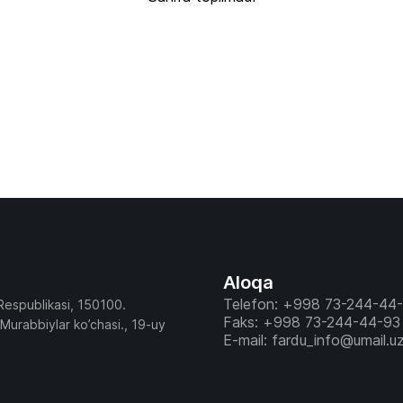
Aloqa
Telefon: +998 73-244-44
Respublikasi, 150100.
Faks: +998 73-244-44-93
 Murabbiylar ko’chasi., 19-uy
E-mail: fardu_info@umail.u