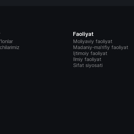
r
Faoliyat
'lonlar
Moliyaviy faoliyat
vchilarimiz
Madaniy-ma’rifiy faoliyat
Ijtimoiy faoliyat
Ilmiy faoliyat
Sifat siyosati