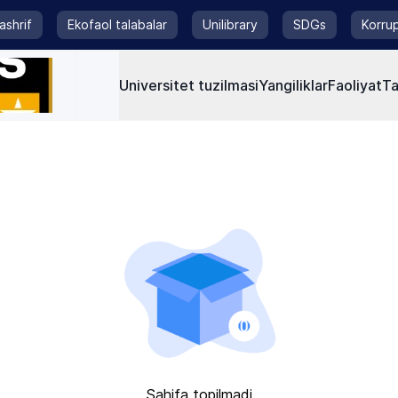
tashrif
Ekofaol talabalar
Unilibrary
SDGs
Korrup
Universitet tuzilmasi
Yangiliklar
Faoliyat
Ta
Sahifa topilmadi