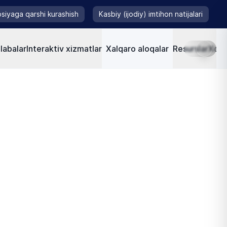
siyaga qarshi kurashish
Kasbiy (ijodiy) imtihon natijalari
labalar
Interaktiv xizmatlar
Xalqaro aloqalar
Resurslar
Xorij