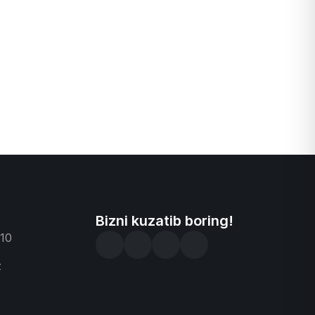
Bizni kuzatib boring!
-10
z