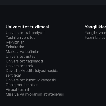
Universitet tuzilmasi
Yangilikla
Universitet rahbariyati
Yangilik va e
Yashil universitet
Faxrli bitiru
Rekvizitlar
Fakultetlar
Markaz va bo‘limlar
Universitet ustavi
Universitet taqdimoti
Universitet tarixi
Davlat akkreditatsiyasi haqida
sertifikat
Universitet kuzatuv kengashi
Ochiq ma`lumotlar
Virtual tashrif
Missiya va rivojlanish strategiyasi