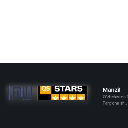
Manzil
O’zbekiston 
Farg’ona sh.,