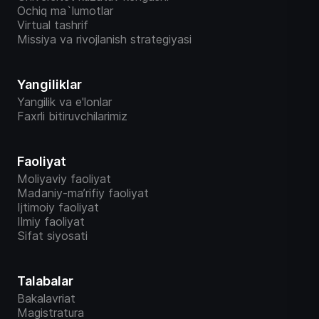
Ochiq ma`lumotlar
Virtual tashrif
Missiya va rivojlanish strategiyasi
Yangiliklar
Yangilik va e'lonlar
Faxrli bitiruvchilarimiz
Faoliyat
Moliyaviy faoliyat
Madaniy-ma’rifiy faoliyat
Ijtimoiy faoliyat
Ilmiy faoliyat
Sifat siyosati
Talabalar
Bakalavriat
Magistratura