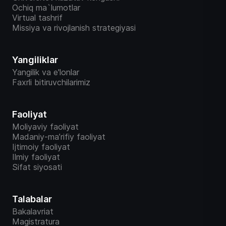
Ochiq ma`lumotlar
Virtual tashrif
Missiya va rivojlanish strategiyasi
Yangiliklar
Yangilik va e'lonlar
Faxrli bitiruvchilarimiz
Faoliyat
Moliyaviy faoliyat
Madaniy-ma’rifiy faoliyat
Ijtimoiy faoliyat
Ilmiy faoliyat
Sifat siyosati
Talabalar
Bakalavriat
Magistratura