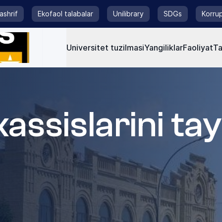
tashrif
Ekofaol talabalar
Unilibrary
SDGs
Korrup
Universitet tuzilmasi
Yangiliklar
Faoliyat
Ta
assislarini ta