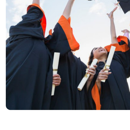
fidoyiligi haqida qimmatli ma’lumotlarga ega
bo‘lish, tarixiy xotira va ajdodlarimizning
qahramonlik an’analarini chuqurroq his etish
imkoniyati yaratiladi.
Islom sivilizatsiyasi markazi esa yurtimiz
hududida shakllangan boy ilmiy, diniy va
madaniy meros bilan yaqindan tanishish
uchun muhim maskanlardan biridir. Ushbu
tashrif xodimlarning tariximiz, milliy
qadriyatlarimiz va buyuk ajdodlarimizning
jahon sivilizatsiyasiga qo‘shgan hissasi
haqidagi tasavvurlarini yanada boyitishi
kutilmoqda.
Shuningdek, Amir Temur muzeyiga
tashrif davomida buyuk sarkarda va davlat
arbobi Amir Temur hamda temuriylar davriga