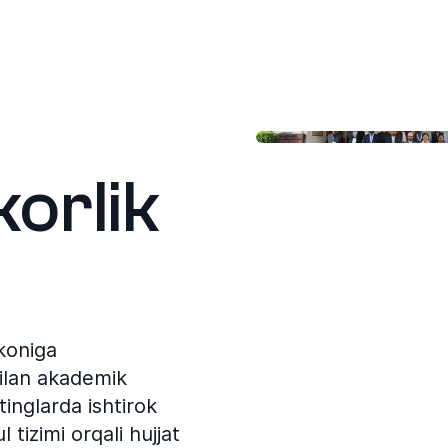
orlik
akoniga
bilan akademik
inglarda ishtirok
 tizimi orqali hujjat