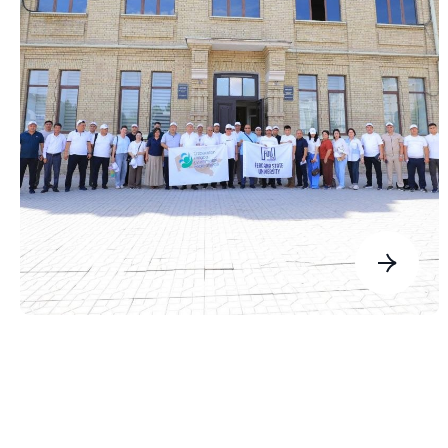
50 nafar xodimdan iborat jamoa ichki
turizmni rivojlantirish, xodimlarning bo‘sh
vaqtini mazmunli tashkil etish hamda
yurtimizning boy tarixiy-madaniy merosi
bilan yaqindan tanishtirish maqsadida
Toshkent shahriga uch kunlik sayohatga yo‘l
oldi.
Mazkur sayohat “O‘zbekiston bo‘ylab
sayohat qil!” shiori ostida, mamlakatimizda
ichki va ziyorat turizmini rivojlantirishga
qaratilgan tashabbuslar ijrosini ta’minlash
maqsadida universitet xodimlari kasaba
uyushmasi tashabbusi bilan tashkil etildi.
Safarning dastlabki manzili —
poytaxtimizning Markaziy temir yo‘l vokzali
bo‘ldi. Toshkentga yetib kelgan FarDU