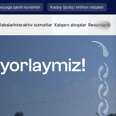
siyaga qarshi kurashish
Kasbiy (ijodiy) imtihon natijalari
labalar
Interaktiv xizmatlar
Xalqaro aloqalar
Resurslar
Xorij
yyorlaymiz!