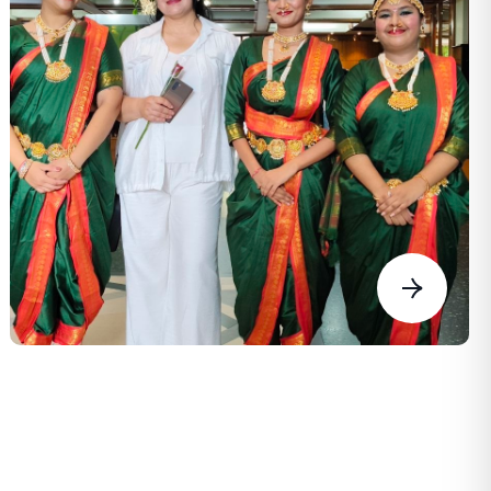
fakulteti dekani Dildora Qambarova
Hindistonning Vadodara shahrida joylashgan
Parul universitetida 2026-yil 3–7-avgust
kunlari bo‘lib o‘tayotgan “International Week
2026” xalqaro haftaligida universitetimiz
nomidan ishtirok etmoqda.
“Bridging Cultures, Building Futures”
(“Madaniyatlarni bog‘laymiz, kelajakni
bunyod etamiz”) shiori ostida tashkil etilgan
mazkur xalqaro forum dunyoning turli
mamlakatlaridan tashrif buyurgan professor-
o‘qituvchilar, olimlar, mutaxassislar va
talabalarni yagona ilmiy-akademik
platformada jamlab, o‘zaro tajriba almashish,
innovatsion ta’lim yondashuvlarini muhokama
qilish hamda xalqaro hamkorlikni