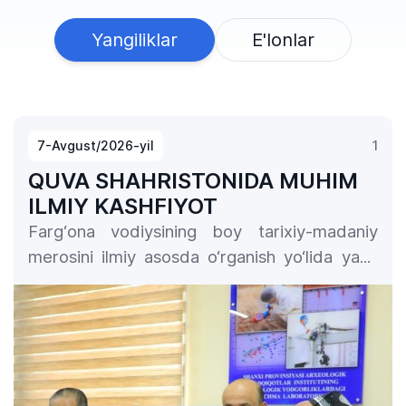
Yangiliklar
E'lonlar
7-Avgust/2026-yil
1
QUVA SHAHRISTONIDA MUHIM
ILMIY KASHFIYOT
Farg‘ona vodiysining boy tarixiy-madaniy
merosini ilmiy asosda o‘rganish yo‘lida yana
bir muhim natijaga erishildi.
Farg‘ona davlat
universiteti hamda Xitoy Xalq
Respublikasining Loyang shahar arxeologik
tadqiqotlar instituti olimlari tomonidan Quva
qadimiy shaharchasidagi Qubbo