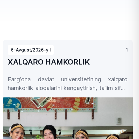
6-Avgust/2026-yil
1
XALQARO HAMKORLIK
Farg‘ona davlat universitetining xalqaro
hamkorlik aloqalarini kengaytirish, ta’lim sifati
va akademik mobillikni rivojlantirish
borasidagi izchil sa’y-harakatlari doirasida
universitet vakillari nufuzli xalqaro ta’lim
maydonlarida faol ishtirok etmoqda.
Jumladan, universitet Chet tillari