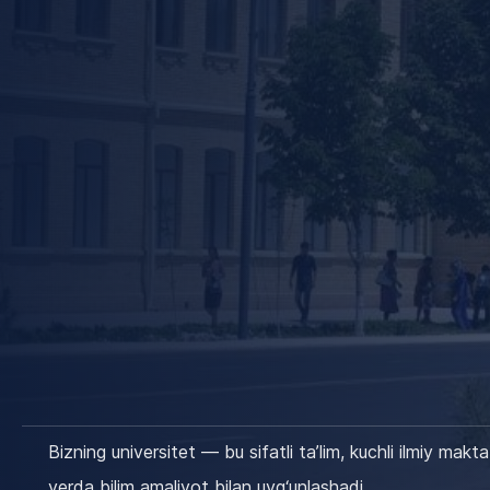
Bizning universitet — bu sifatli ta’lim, kuchli ilmiy mak
yerda bilim amaliyot bilan uyg‘unlashadi