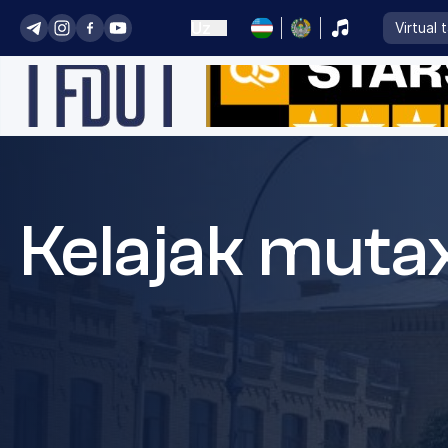
Uz
Virtual 
Kelajak mutax