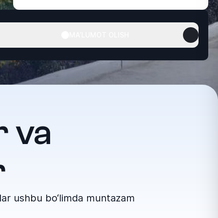
MA’LUMOT OLISH
r va
r
otlar ushbu bo‘limda muntazam