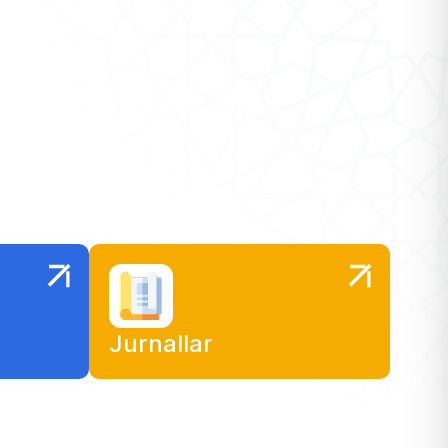
uchrashuvlar tashkil etilib, akademik
almashinuv dasturlari, qo‘shma ilmiy loyihalar,
professor-o‘qituvchilar va talabalar mobilligi,
ilmiy tadqiqotlar hamda istiqbolli hamkorlik
yo‘nalishlari yuzasidan fikr almashilmoqda.
Mazkur tashrif Farg‘ona davlat
universitetining xalqaro nufuzini yanada
mustahkamlash, ta’lim jarayoniga ilg‘or xorijiy
tajribalarni tatbiq etish, professor-
o‘qituvchilarning kasbiy salohiyatini xalqaro
miqyosda namoyon etish hamda dunyoning
yetakchi oliy ta’lim muassasalari bilan uzoq
muddatli va samarali hamkorlikni rivojlantirish
Jurnallar
yo‘lidagi muhim qadamlardan biri hisoblanadi.