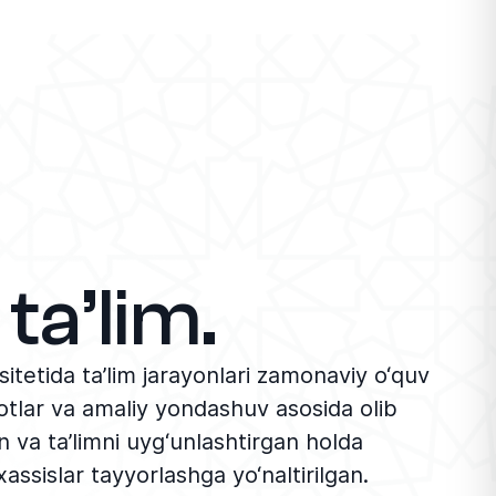
rivojlantirishga xizmat qilmoqda.
Tashrif doirasida Dildora Qambarova
Parul universiteti talabalari uchun interaktiv
ma’ruza va amaliy mashg‘ulotlar olib
bormoqda. Mashg‘ulotlarda zamonaviy
pedagogik texnologiyalar, talaba markazli
ta’lim, kommunikativ yondashuvlar hamda
xorijiy tillarni samarali o‘qitishning ilg‘or
metodlari keng qo‘llanilmoqda. Ochiq
muloqot, jamoaviy ishlash, fikr almashish va
ta’lim.
amaliy topshiriqlarga asoslangan darslar
talabalar tomonidan katta qiziqish bilan kutib
sitetida ta’lim jarayonlari zamonaviy o‘quv
olinmoqda.
Bundan tashqari, xalqaro haftalik
qotlar va amaliy yondashuv asosida olib
doirasida turli davlatlardan tashrif buyurgan
an va ta’limni uyg‘unlashtirgan holda
oliy ta’lim muassasalari vakillari bilan
sislar tayyorlashga yo‘naltirilgan.