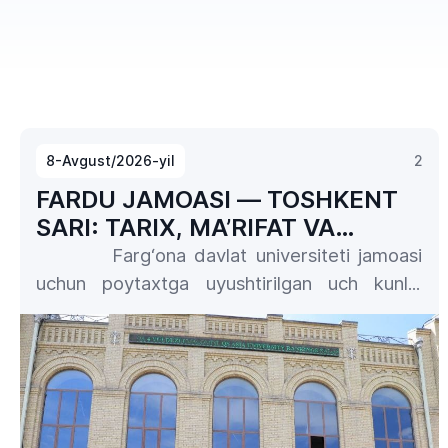
8-Avgust/2026-yil
2
FARDU JAMOASI — TOSHKENT
SARI: TARIX, MA’RIFAT VA
MAROQLI SAYOHAT
Farg‘ona davlat universiteti jamoasi
uchun poytaxtga uyushtirilgan uch kunlik
sayohat xodimlarga unutilmas taassurotlar,
yangi bilimlar va ko‘tarinki kayfiyat
ulashmoqda.
Farg‘ona davlat universiteti rektori
Bahodirjon Shermuhammadov boshchiligida