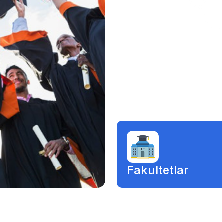
va mudofaa inshootlari Farg‘ona vodiysida
qadimgi shahar madaniyatining shakllanishi,
uning rivojlanish bosqichlari hamda Sharq va
G‘arb o‘rtasidagi iqtisodiy va madaniy
aloqalarni o‘rganishda muhim ilmiy manba
bo‘lib xizmat qiladi.
Mazkur qo‘shma loyiha nafaqat
O‘zbekiston va Xitoy olimlari o‘rtasidagi ilmiy
hamkorlikning yangi bosqichini namoyon
etmoqda, balki Buyuk Ipak yo‘li tarixini
yanada chuqurroq o‘rganish, Farg‘ona
sivilizatsiyasining jahon tamaddunidagi o‘rni
va ahamiyatini ilmiy dalillar asosida yoritishda
Fakultetlar
ham muhim qadam hisoblanadi.