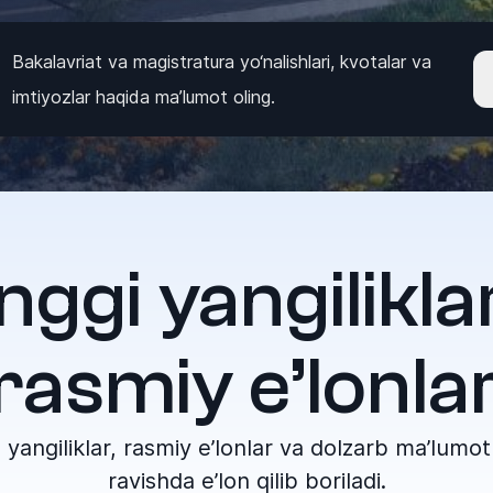
Bakalavriat va magistratura yo‘nalishlari, kvotalar va
imtiyozlar haqida ma’lumot oling.
nggi yangilikla
rasmiy e’lonla
 yangiliklar, rasmiy e’lonlar va dolzarb ma’lum
ravishda e’lon qilib boriladi.