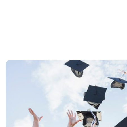
jamoasi Kasaba uyushmalari
federatsiyasining “Sayohat sari”
mehmonxonasiga joylashib, sayohat
dasturining keyingi bosqichlariga hozirlik
ko‘rdi.
Uch kunlik dastur davomida jamoa
Toshkentning tarixiy, ma’naviy va zamonaviy
qiyofasini o‘zida mujassam etgan qator
maskanlarga tashrif buyuradi. Jumladan,
“G‘alaba bog‘i” majmuasi, Islom sivilizatsiyasi
markazi, Amir Temur muzeyi, Magic City
hamda poytaxtning boshqa diqqatga sazovor
maskanlari sayohat dasturidan o‘rin olgan.
Ayniqsa, “G‘alaba bog‘i” majmuasiga
tashrif davomida xalqimizning Ikkinchi jahon
urushi yillaridagi jasorati, matonati va