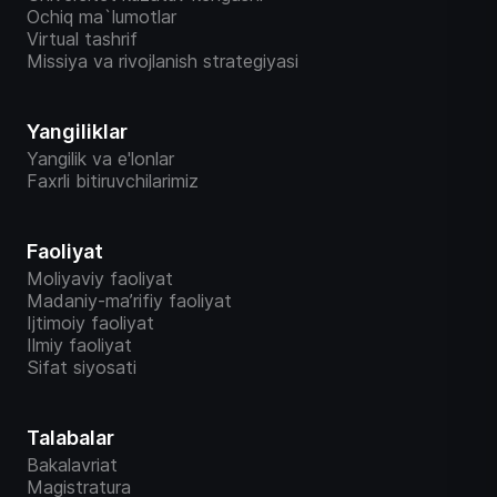
Ochiq ma`lumotlar
Virtual tashrif
Missiya va rivojlanish strategiyasi
Yangiliklar
Yangilik va e'lonlar
Faxrli bitiruvchilarimiz
Faoliyat
Moliyaviy faoliyat
Madaniy-ma’rifiy faoliyat
Ijtimoiy faoliyat
Ilmiy faoliyat
Sifat siyosati
Talabalar
Bakalavriat
Magistratura