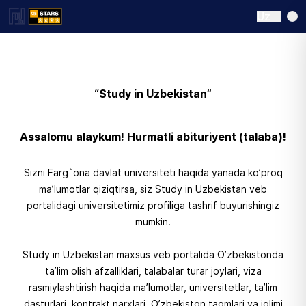
Uz
“Study in Uzbekistan”
Assalomu alaykum! Hurmatli abituriyent (talaba)!
Sizni Farg`ona davlat universiteti haqida yanada ko’proq
ma’lumotlar qiziqtirsa, siz Study in Uzbekistan veb
portalidagi universitetimiz profiliga tashrif buyurishingiz
mumkin.
Study in Uzbekistan maxsus veb portalida O’zbekistonda
ta’lim olish afzalliklari, talabalar turar joylari, viza
rasmiylashtirish haqida ma’lumotlar, universitetlar, ta’lim
dasturlari, kontrakt narxlari, O’zbekiston taomlari va iqlimi