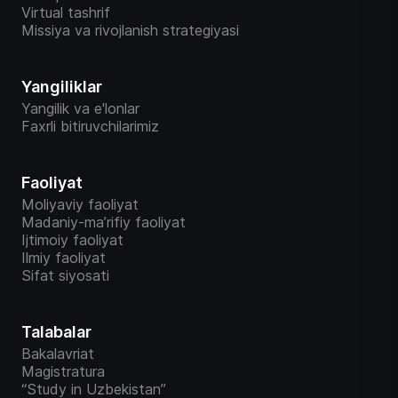
Virtual tashrif
Missiya va rivojlanish strategiyasi
Yangiliklar
Yangilik va e'lonlar
Faxrli bitiruvchilarimiz
Faoliyat
Moliyaviy faoliyat
Madaniy-ma’rifiy faoliyat
Ijtimoiy faoliyat
Ilmiy faoliyat
Sifat siyosati
Talabalar
Bakalavriat
Magistratura
“Study in Uzbekistan”