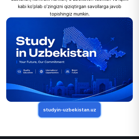
kabi ko’plab o’zingizni qiziqtirgan savollarga javob
topishingiz mumkin.
studyin-uzbekistan.uz