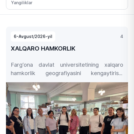
6-Avgust/2026-yil
4
XALQARO HAMKORLIK
Farg‘ona davlat universitetining xalqaro
hamkorlik geografiyasini kengaytirish,
professor-o‘qituvchilarning kasbiy
salohiyatini yuksaltirish hamda ta’lim
jarayoniga ilg‘or xorijiy tajribalarni joriy etish
borasidagi izchil ishlari davom etmoqda.
Ana shunday hamkorlik loyihalaridan
biri sifatida Rossiya Federatsiyasining
Irkutsk ilmiy tadqiqotlar milliy texnik