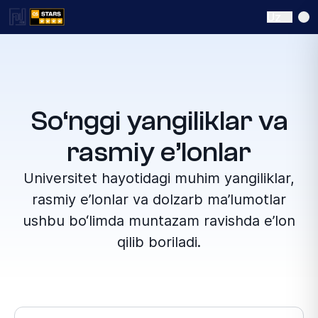
Uz
So‘nggi yangiliklar va
rasmiy e’lonlar
Universitet hayotidagi muhim yangiliklar,
rasmiy e’lonlar va dolzarb ma’lumotlar
ushbu bo‘limda muntazam ravishda e’lon
qilib boriladi.
Bo‘lim tanlang