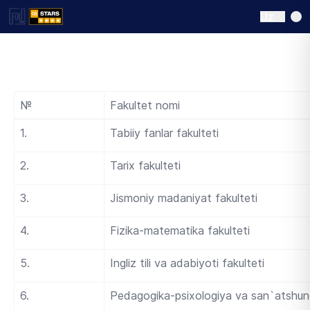
Uz
№
Fakultet nomi
1.
Tabiiy fanlar fakulteti
2.
Tarix fakulteti
3.
Jismoniy madaniyat fakulteti
4.
Fizika-matematika fakulteti
5.
Ingliz tili va adabiyoti fakulteti
6.
Pedagogika-psixologiya va san`atshunos