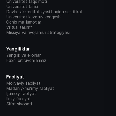
Universitet taqdimoti
Universitet tarixi
Davlat akkreditatsiyasi haqida sertifikat
Universitet kuzatuv kengashi
Ochiq ma`lumotlar
Virtual tashrif
Missiya va rivojlanish strategiyasi
Yangiliklar
Yangilik va e'lonlar
Faxrli bitiruvchilarimiz
Faoliyat
Moliyaviy faoliyat
Madaniy-ma’rifiy faoliyat
Ijtimoiy faoliyat
Ilmiy faoliyat
Sifat siyosati