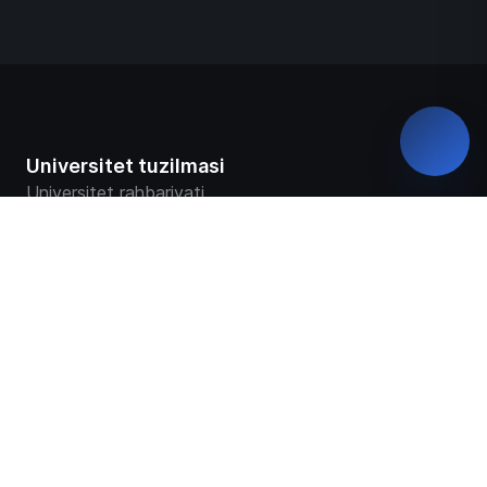
Universitet tuzilmasi
Universitet rahbariyati
Yashil universitet
Rekvizitlar
Fakultetlar
Markaz va bo‘limlar
Universitet ustavi
Universitet taqdimoti
Universitet tarixi
Davlat akkreditatsiyasi haqida sertifikat
Universitet kuzatuv kengashi
Ochiq ma`lumotlar
Virtual tashrif
Missiya va rivojlanish strategiyasi