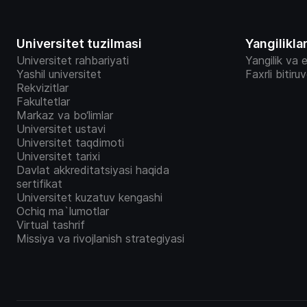
Universitet tuzilmasi
Yangilikla
Universitet rahbariyati
Yangilik va e
Yashil universitet
Faxrli bitiru
Rekvizitlar
Fakultetlar
Markaz va bo‘limlar
Universitet ustavi
Universitet taqdimoti
Universitet tarixi
Davlat akkreditatsiyasi haqida
sertifikat
Universitet kuzatuv kengashi
Ochiq ma`lumotlar
Virtual tashrif
Missiya va rivojlanish strategiyasi