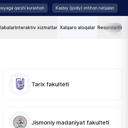
siyaga qarshi kurashish
Kasbiy (ijodiy) imtihon natijalari
labalar
Interaktiv xizmatlar
Xalqaro aloqalar
Resurslar
Xorij
Tarix fakulteti
Jismoniy madaniyat fakulteti