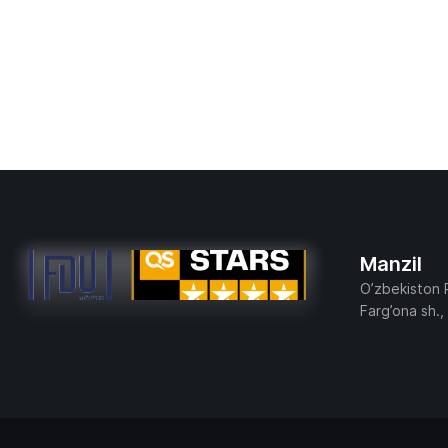
Manzil
O’zbekiston 
Farg’ona sh.,