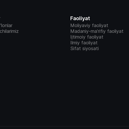
r
Faoliyat
'lonlar
Moliyaviy faoliyat
vchilarimiz
Madaniy-ma’rifiy faoliyat
Ijtimoiy faoliyat
Ilmiy faoliyat
Sifat siyosati