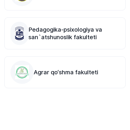
Pedagogika-psixologiya va
san`atshunoslik fakulteti
Agrar qo‘shma fakulteti