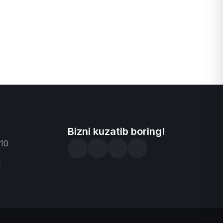
Bizni kuzatib boring!
-10
z