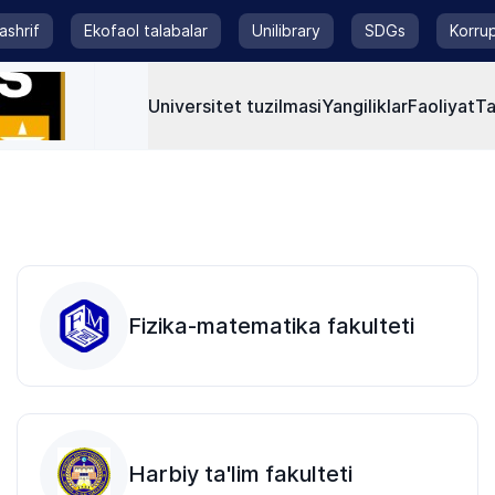
tashrif
Ekofaol talabalar
Unilibrary
SDGs
Korrup
Universitet tuzilmasi
Yangiliklar
Faoliyat
Ta
Fizika-matematika fakulteti
Harbiy ta'lim fakulteti