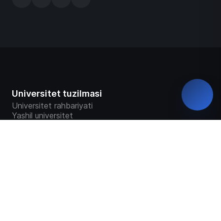
Universitet tuzilmasi
Universitet rahbariyati
Yashil universitet
Rekvizitlar
Fakultetlar
Markaz va bo‘limlar
Universitet ustavi
Universitet taqdimoti
Universitet tarixi
Davlat akkreditatsiyasi haqida sertifikat
Universitet kuzatuv kengashi
Ochiq ma`lumotlar
Virtual tashrif