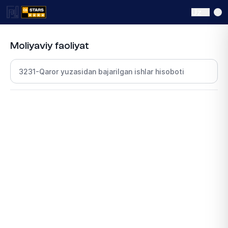
Uz
Moliyaviy faoliyat
Bo‘lim tanlang