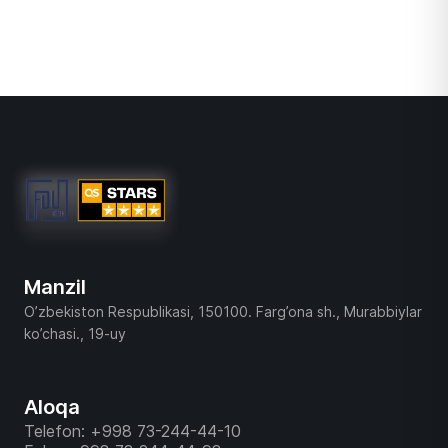
Manzil
O’zbekiston Respublikasi, 150100. Farg’ona sh., Murabbiylar
ko’chasi., 19-uy
Aloqa
Telefon: +998 73-244-44-10