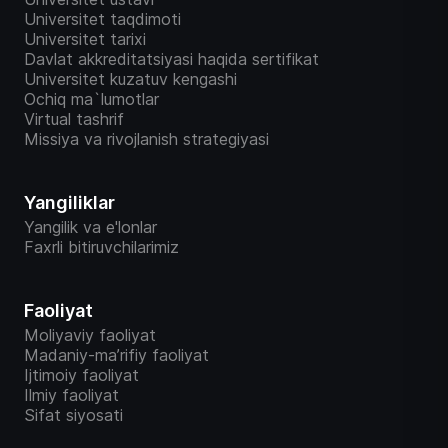
Universitet taqdimoti
Universitet tarixi
Davlat akkreditatsiyasi haqida sertifikat
Universitet kuzatuv kengashi
Ochiq ma`lumotlar
Virtual tashrif
Missiya va rivojlanish strategiyasi
Yangiliklar
Yangilik va e'lonlar
Faxrli bitiruvchilarimiz
Faoliyat
Moliyaviy faoliyat
Madaniy-ma’rifiy faoliyat
Ijtimoiy faoliyat
Ilmiy faoliyat
Sifat siyosati