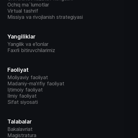
Ochiq ma`lumotlar
Virtual tashrif
Missiya va rivojlanish strategiyasi
Yangiliklar
Yangilik va e'lonlar
Faxrli bitiruvchilarimiz
Faoliyat
Moliyaviy faoliyat
Madaniy-ma’rifiy faoliyat
Ijtimoiy faoliyat
Ilmiy faoliyat
Sifat siyosati
Talabalar
Bakalavriat
Magistratura